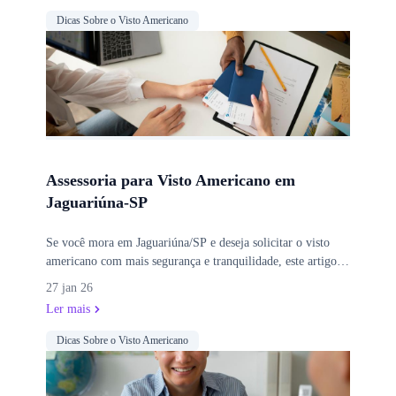
conheça o serviço de retirada de passaporte em domicílio e
Dicas Sobre o Visto Americano
veja como a preparação adequada pode aumentar suas
chances de aprovação.
Assessoria para Visto Americano em
Jaguariúna-SP
Se você mora em Jaguariúna/SP e deseja solicitar o visto
americano com mais segurança e tranquilidade, este artigo
apresenta tudo o que você precisa saber sobre como funciona
27 jan 26
uma assessoria especializada. Entenda as etapas do processo,
Ler mais
descubra os diferenciais do atendimento personalizado,
conheça o serviço de retirada de passaporte em domicílio e
Dicas Sobre o Visto Americano
veja como a preparação adequada pode aumentar suas
chances de aprovação.