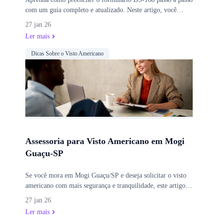
com um guia completo e atualizado. Neste artigo, você
encontrará explicações detalhadas sobre cada campo do
27 jan 26
formulário, exemplos práticos de preenchimento,
Ler mais
orientações para evitar erros comuns e dicas importantes
para aumentar suas chances de aprovação no processo de
Dicas Sobre o Visto Americano
solicitação do visto americano.
Assessoria para Visto Americano em Mogi
Guaçu-SP
Se você mora em Mogi Guaçu/SP e deseja solicitar o visto
americano com mais segurança e tranquilidade, este artigo
apresenta tudo o que você precisa saber sobre como funciona
27 jan 26
uma assessoria especializada. Entenda as etapas do processo,
Ler mais
descubra os diferenciais do atendimento personalizado,