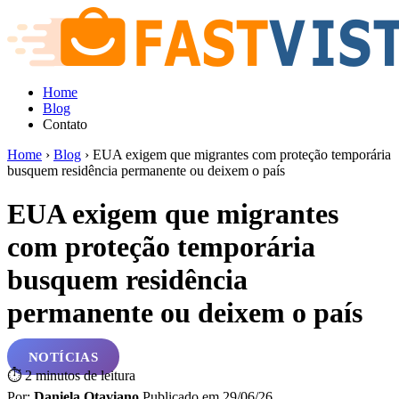
Home
Blog
Contato
Home
›
Blog
›
EUA exigem que migrantes com proteção temporária
busquem residência permanente ou deixem o país
EUA exigem que migrantes
com proteção temporária
busquem residência
permanente ou deixem o país
NOTÍCIAS
⏱
2 minutos de leitura
Por:
Daniela Otaviano
Publicado em
29/06/26